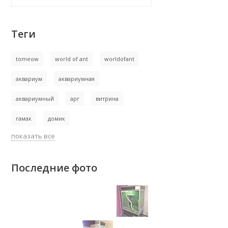
Теги
tomeow
world of ant
worldofant
аквариум
аквариумная
аквариумный
арг
витрина
гамак
домик
показать все
Последние фото