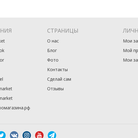
ЕНИЯ
СТРАНИЦЫ
ЛИЧН
et
О нас
Мои за
ok
Блог
Мой п
or
Фото
Мои з
Контакты
el
Сделай сам
market
Отзывы
market
оомагазина.рф