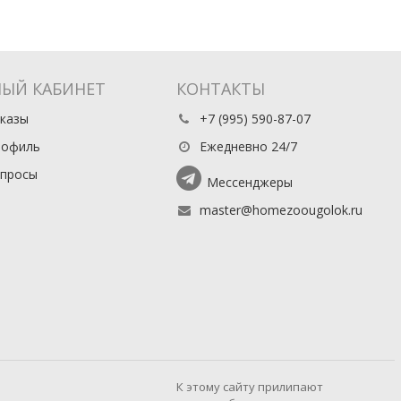
ЫЙ КАБИНЕТ
КОНТАКТЫ
казы
+7 (995) 590-87-07
рофиль
Ежедневно 24/7
апросы
Мессенджеры
master@homezoougolok.ru
К этому сайту прилипают