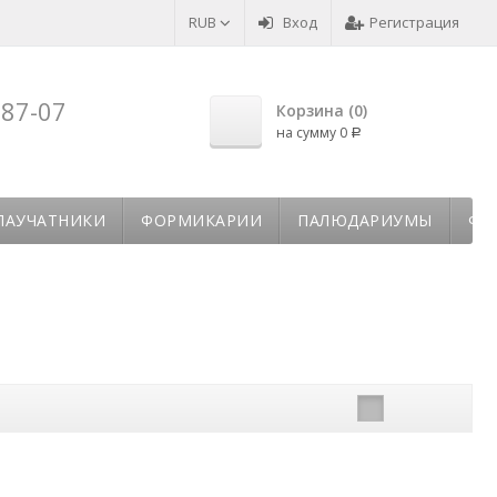
RUB
Вход
Регистрация
-87-07
Корзина (
0
)
на сумму
0
Р
ПАУЧАТНИКИ
ФОРМИКАРИИ
ПАЛЮДАРИУМЫ
ФЛ