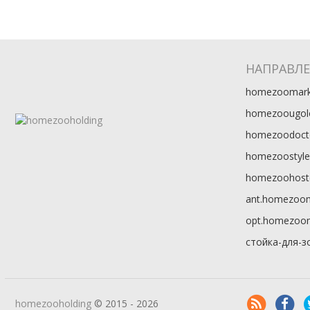
НАПРАВЛ
homezoomark
homezoougol
homezoodoct
homezoostyle
homezoohost
ant.homezoo
opt.homezoo
стойка-для-з
homezooholding
© 2015 - 2026