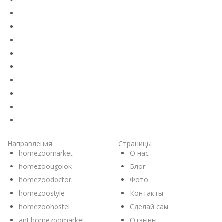
Направления
Страницы
homezoomarket
О нас
homezoougolok
Блог
homezoodoctor
Фото
homezoostyle
Контакты
homezoohostel
Сделай сам
ant.homezoomarket
Отзывы