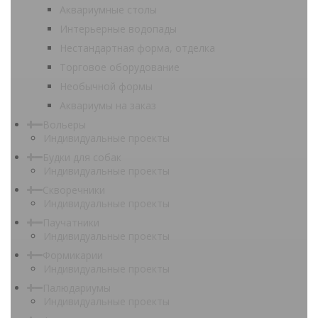
Аквариумные столы
Интерьерные водопады
Нестандартная форма, отделка
Торговое оборудование
Необычной формы
Аквариумы на заказ
Вольеры
Индивидуальные проекты
Будки для собак
Индивидуальные проекты
Скворечники
Индивидуальные проекты
Паучатники
Индивидуальные проекты
Формикарии
Индивидуальные проекты
Палюдариумы
Индивидуальные проекты