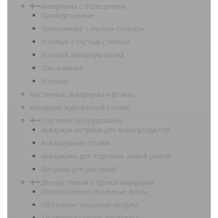
Аквариумы с освещением
Прямоугольные
Панорамные с гнутым стеклом
Угловые с гнутым стеклом
Угловой аквариум-волна
Панорамные
Угловые
Настенные аквариумы-картины
Аквариум-журнальный столик
Торговое оборудование
Аквариум-витрина для морепродуктов
Аквариумные стойки
Аквариумы для торговли живой рыбой
Витрины для растений
Декоративная отделка аквариума
Декоративные объемные фоны
Объемные торцевые модули
Тонировка стенок аквариума