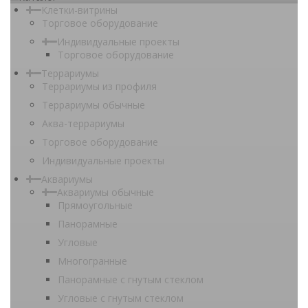
Клетки-витрины
Торговое оборудование
Индивидуальные проекты
Торговое оборудование
Террариумы
Террариумы из профиля
Террариумы обычные
Аква-террариумы
Торговое оборудование
Индивидуальные проекты
Аквариумы
Аквариумы обычные
Прямоугольные
Панорамные
Угловые
Многогранные
Панорамные с гнутым стеклом
Угловые с гнутым стеклом