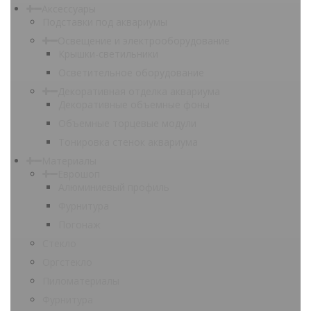
Аксессуары
Подставки под аквариумы
Освещение и электрооборудование
Крышки-светильники
Осветительное оборудование
Декоративная отделка аквариума
Декоративные объемные фоны
Объемные торцевые модули
Тонировка стенок аквариума
Материалы
Еврошоп
Алюминиевый профиль
Фурнитура
Погонаж
Стекло
Оргстекло
Пиломатериалы
Фурнитура