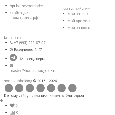
opt.homezoomarket
Личный кабинет
стойка-для-
Мои заказы
зоомагазина.рф
Мой профиль
Мои запросы
Контакты
+7 (995) 590-87-07
Ежедневно 24/7
Мессенджеры
master@homezoougolok.ru
homezooholding
© 2015 - 2026
К этому сайту прилипают клиенты благодаря
0
0