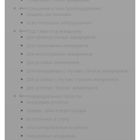
Освещение и электрооборудоание
Крышки-светильники
Осветительное оборудование
Подставки под аквариумы
Для прямоугольных аквариумов
Для панорамных аквариумов
Для многогранных аквариумов
Для угловых аквариумов
Для панорамных с гнутым стеклом аквариумов
Для угловых с гнутым стеклом аквариумов
Для угловых "Волна" аквариумов
Индивидуальные проекты
Аквариумы ресепшн
Ширмы, арки и перегородки
Встроенные в стену
Инсталлированные в мебель
Имиджевые аквариумы