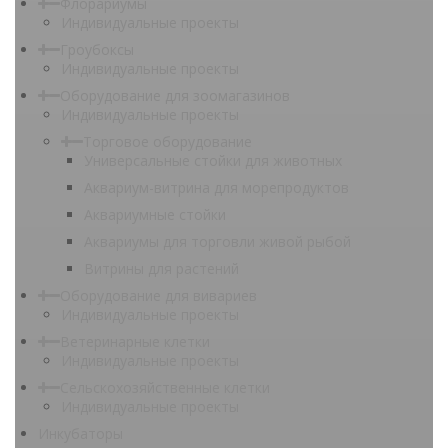
Флорариумы
Индивидуальные проекты
Гроубоксы
Индивидуальные проекты
Оборудование для зоомагазинов
Индивидуальные проекты
Торговое оборудование
Универсальные стойки для животных
Аквариум-витрина для морепродуктов
Аквариумные стойки
Аквариумы для торговли живой рыбой
Витрины для растений
Оборудование для вивариев
Индивидуальные проекты
Ветеринарные клетки
Индивидуальные проекты
Сельскохозяйственные клетки
Индивидуальные проекты
Инкубаторы