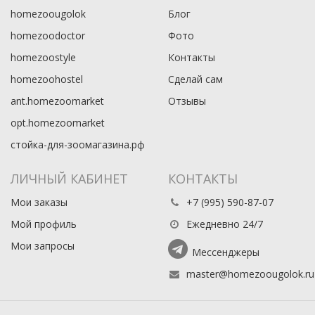
homezoougolok
Блог
homezoodoctor
Фото
homezoostyle
Контакты
homezoohostel
Сделай сам
ant.homezoomarket
Отзывы
opt.homezoomarket
стойка-для-зоомагазина.рф
ЛИЧНЫЙ КАБИНЕТ
КОНТАКТЫ
Мои заказы
+7 (995) 590-87-07
Мой профиль
Ежедневно 24/7
Мои запросы
Мессенджеры
master@homezoougolok.ru