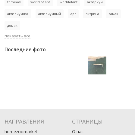
tomeow
world of ant
worldofant
аквариум
аквариумная
аквариумный
арг
витрина
гамак
домик
показать все
Последние фото
НАПРАВЛЕНИЯ
СТРАНИЦЫ
homezoomarket
О нас