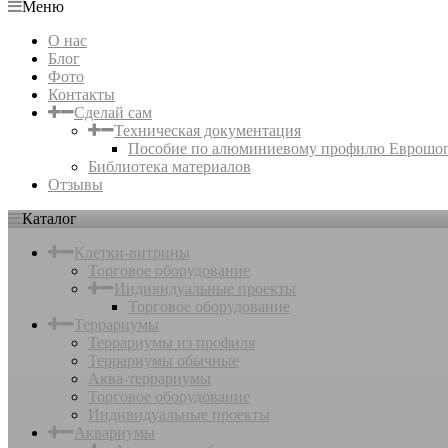
Меню
О нас
Блог
Фото
Контакты
Сделай сам
Техническая документация
Пособие по алюминиевому профилю Еврошо
Библиотека материалов
Отзывы
Каталог
Клетки-витрины
Торговое оборудование
Индивидуальные проекты
Торговое оборудование
Террариумы
Террариумы из профиля
Террариумы обычные
Аква-террариумы
Торговое оборудование
Индивидуальные проекты
Аквариумы