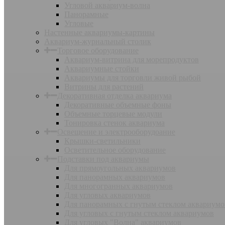
Угловой аквариум-волна
Панорамные
Угловые
Настенные аквариумы-картины
Аквариум-журнальный столик
Торговое оборудование
Аквариум-витрина для морепродуктов
Аквариумные стойки
Аквариумы для торговли живой рыбой
Витрины для растений
Декоративная отделка аквариума
Декоративные объемные фоны
Объемные торцевые модули
Тонировка стенок аквариума
Освещение и электрооборудоание
Крышки-светильники
Осветительное оборудование
Подставки под аквариумы
Для прямоугольных аквариумов
Для панорамных аквариумов
Для многогранных аквариумов
Для угловых аквариумов
Для панорамных с гнутым стеклом аквариумо
Для угловых с гнутым стеклом аквариумов
Для угловых "Волна" аквариумов