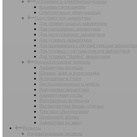
Освещение и электрооборудоание
Крышки-светильники
Осветительное оборудование
Подставки под аквариумы
Для прямоугольных аквариумов
Для панорамных аквариумов
Для многогранных аквариумов
Для угловых аквариумов
Для панорамных с гнутым стеклом аквариумо
Для угловых с гнутым стеклом аквариумов
Для угловых "Волна" аквариумов
Индивидуальные проекты
Аквариумы ресепшн
Ширмы, арки и перегородки
Встроенные в стену
Инсталлированные в мебель
Имиджевые аквариумы
Аквариумные столы
Интерьерные водопады
Нестандартная форма, отделка
Торговое оборудование
Необычной формы
Аквариумы на заказ
Вольеры
Индивидуальные проекты