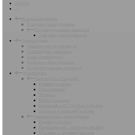
Услуги
...
Клетки-витрины
Торговое оборудование
Индивидуальные проекты
Торговое оборудование
Террариумы
Террариумы из профиля
Террариумы обычные
Аква-террариумы
Торговое оборудование
Индивидуальные проекты
Аквариумы
Аквариумы обычные
Прямоугольные
Панорамные
Угловые
Многогранные
Панорамные с гнутым стеклом
Угловые с гнутым стеклом
Аквариумы с освещением
Прямоугольные
Панорамные с гнутым стеклом
Угловые с гнутым стеклом