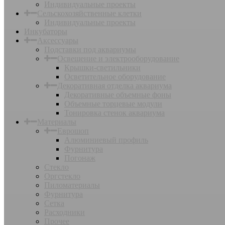
Индивидуальные проекты
Сельскохозяйственные клетки
Индивидуальные проекты
Инкубаторы
Аксессуары
Подставки под аквариумы
Освещение и электрооборудование
Крышки-светильники
Осветительное оборудование
Декоративная отделка аквариума
Декоративные объемные фоны
Объемные торцевые модули
Тонировка стенок аквариума
Материалы
Еврошоп
Алюминиевый профиль
Фурнитура
Погонаж
Стекло
Оргстекло
Пиломатериалы
Фурнитура
Сетка
Расходники
Прочее