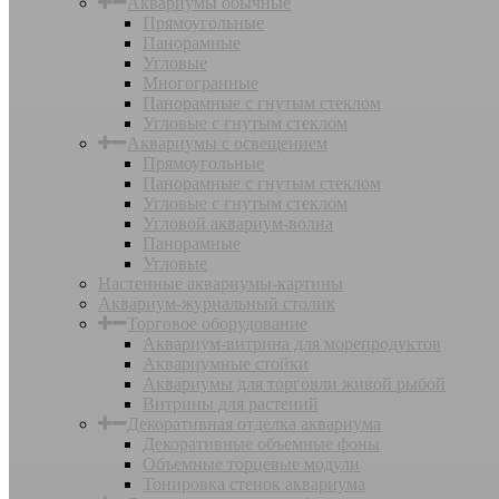
Аквариумы обычные
Прямоугольные
Панорамные
Угловые
Многогранные
Панорамные с гнутым стеклом
Угловые с гнутым стеклом
Аквариумы с освещением
Прямоугольные
Панорамные с гнутым стеклом
Угловые с гнутым стеклом
Угловой аквариум-волна
Панорамные
Угловые
Настенные аквариумы-картины
Аквариум-журнальный столик
Торговое оборудование
Аквариум-витрина для морепродуктов
Аквариумные стойки
Аквариумы для торговли живой рыбой
Витрины для растений
Декоративная отделка аквариума
Декоративные объемные фоны
Объемные торцевые модули
Тонировка стенок аквариума