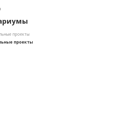
ы
ариумы
льные проекты