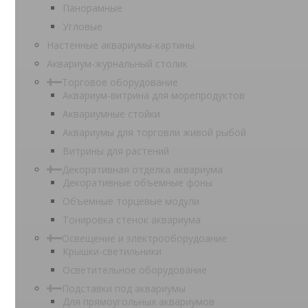
Панорамные
Угловые
Настенные аквариумы-картины
Аквариум-журнальный столик
Торговое оборудование
Аквариум-витрина для морепродуктов
Аквариумные стойки
Аквариумы для торговли живой рыбой
Витрины для растений
Декоративная отделка аквариума
Декоративные объемные фоны
Объемные торцевые модули
Тонировка стенок аквариума
Освещение и электрооборудоание
Крышки-светильники
Осветительное оборудование
Подставки под аквариумы
Для прямоугольных аквариумов