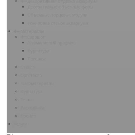
Декоративная отделка аквариума
Декоративные объемные фоны
Объемные торцевые модули
Тонировка стенок аквариума
Материалы
Еврошоп
Алюминиевый профиль
Фурнитура
Погонаж
Стекло
Оргстекло
Пиломатериалы
Фурнитура
Сетка
Расходники
Прочее
Услуги