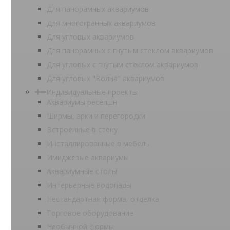
Для панорамных аквариумов
Для многогранных аквариумов
Для угловых аквариумов
Для панорамных с гнутым стеклом аквариумов
Для угловых с гнутым стеклом аквариумов
Для угловых "Волна" аквариумов
Индивидуальные проекты
Аквариумы ресепшн
Ширмы, арки и перегородки
Встроенные в стену
Инсталлированные в мебель
Имиджевые аквариумы
Аквариумные столы
Интерьерные водопады
Нестандартная форма, отделка
Торговое оборудование
Необычной формы