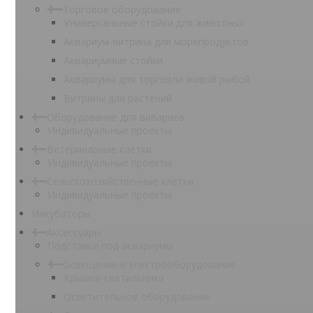
Торговое оборудование
Универсальные стойки для животных
Аквариум-витрина для морепродуктов
Аквариумные стойки
Аквариумы для торговли живой рыбой
Витрины для растений
Оборудование для вивариев
Индивидуальные проекты
Ветеринарные клетки
Индивидуальные проекты
Сельскохозяйственные клетки
Индивидуальные проекты
Инкубаторы
Аксессуары
Подставки под аквариумы
Освещение и электрооборудование
Крышки-светильники
Осветительное оборудование