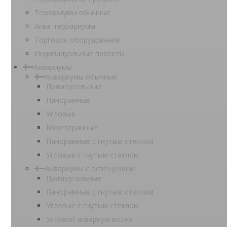
Террариумы обычные
Аква-террариумы
Торговое оборудование
Индивидуальные проекты
Аквариумы
Аквариумы обычные
Прямоугольные
Панорамные
Угловые
Многогранные
Панорамные с гнутым стеклом
Угловые с гнутым стеклом
Аквариумы с освещением
Прямоугольные
Панорамные с гнутым стеклом
Угловые с гнутым стеклом
Угловой аквариум-волна